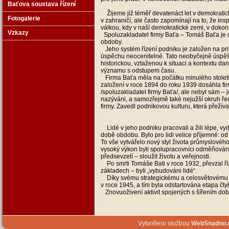
Baťova soustava řízení
Žijeme již téměř devatenáct let v demokratick
Fotogalerie
v zahraničí, ale často zapomínají na to, že ins
válkou, kdy v naší demokratické zemi, v doko
Vzkazy
Spoluzakladatel firmy Baťa – Tomáš Baťa je n
obdoby.
Jeho systém řízení podniku je založen na pri
úspěchu neocenitelné. Tato neobyčejně úspěšn
historickou, vztaženou k situaci a kontextu da
významu s odstupem času.
Firma Baťa měla na počátku minulého století 
založení v roce 1894 do roku 1939 dosáhla fi
/spoluzakladatel firmy Baťa/, ale nebyl sám –
nazýváni, a samozřejmě také nejužší okruh ředi
firmy. Zavedl podnikovou kulturu, která přežíva
Lidé v jeho podniku pracovali a žili lépe, vyd
době obdobu. Bylo pro lidi velice příjemné: od
To vše vytvářelo nový styl života průmyslovéh
vysoký výkon byli spolupracovníci odměňováni 
předsevzetí – sloužit životu a veřejnosti.
Po smrti Tomáše Bati v roce 1932, převzal říze
základech – byli „vybudováni lidé“.
Díky svému strategickému a celosvětovému v
v roce 1945, a tím byla odstartována etapa 
Znovuoživení aktivit spojených s šířením dobr
Vytvořeno službou
WebSnadno.