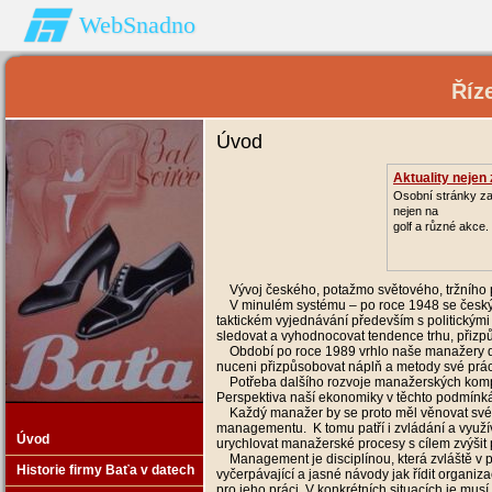
WebSnadno
Říz
Úvod
Aktuality nejen 
Osobní stránky z
nejen na
golf a různé akce.
Vývoj českého, potažmo světového, tržního pr
V minulém systému – po roce 1948 se český 
taktickém vyjednávání především s politickými
sledovat a vyhodnocovat tendence trhu, přizp
Období po roce 1989 vrhlo naše manažery do p
nuceni přizpůsobovat náplň a metody své pr
Potřeba dalšího rozvoje manažerských kompete
Perspektiva naší ekonomiky v těchto podmínk
Každý manažer by se proto měl věnovat svému
managementu. K tomu patří i zvládání a využí
Úvod
urychlovat manažerské procesy s cílem zvýšit p
Management je disciplínou, která zvláště v p
Historie firmy Baťa v datech
vyčerpávající a jasné návody jak řídit organiz
pro jeho práci. V konkrétních situacích je mu