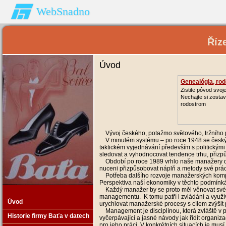
WebSnadno
Říz
Úvod
Genealógia, ro
Zistite pôvod svoje
Nechajte si zostav
rodostrom
Vývoj českého, potažmo světového, tržního pr
V minulém systému – po roce 1948 se český 
taktickém vyjednávání především s politickými
sledovat a vyhodnocovat tendence trhu, přizp
Období po roce 1989 vrhlo naše manažery do p
nuceni přizpůsobovat náplň a metody své pr
Potřeba dalšího rozvoje manažerských kompete
Perspektiva naší ekonomiky v těchto podmínk
Každý manažer by se proto měl věnovat svému
managementu. K tomu patří i zvládání a využí
Úvod
urychlovat manažerské procesy s cílem zvýšit p
Management je disciplínou, která zvláště v p
Historie firmy Baťa v datech
vyčerpávající a jasné návody jak řídit organiz
pro jeho práci. V konkrétních situacích je mu