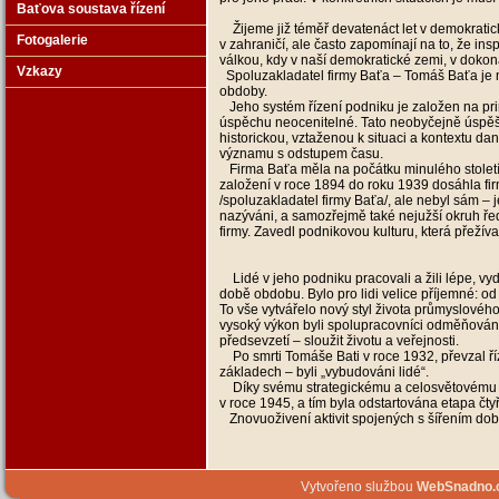
Baťova soustava řízení
Žijeme již téměř devatenáct let v demokratick
Fotogalerie
v zahraničí, ale často zapomínají na to, že ins
válkou, kdy v naší demokratické zemi, v doko
Vzkazy
Spoluzakladatel firmy Baťa – Tomáš Baťa je n
obdoby.
Jeho systém řízení podniku je založen na pri
úspěchu neocenitelné. Tato neobyčejně úspěšn
historickou, vztaženou k situaci a kontextu da
významu s odstupem času.
Firma Baťa měla na počátku minulého století 
založení v roce 1894 do roku 1939 dosáhla fi
/spoluzakladatel firmy Baťa/, ale nebyl sám –
nazýváni, a samozřejmě také nejužší okruh ředi
firmy. Zavedl podnikovou kulturu, která přežíva
Lidé v jeho podniku pracovali a žili lépe, vyd
době obdobu. Bylo pro lidi velice příjemné: od
To vše vytvářelo nový styl života průmyslovéh
vysoký výkon byli spolupracovníci odměňováni 
předsevzetí – sloužit životu a veřejnosti.
Po smrti Tomáše Bati v roce 1932, převzal říze
základech – byli „vybudováni lidé“.
Díky svému strategickému a celosvětovému v
v roce 1945, a tím byla odstartována etapa 
Znovuoživení aktivit spojených s šířením dobr
Vytvořeno službou
WebSnadno.